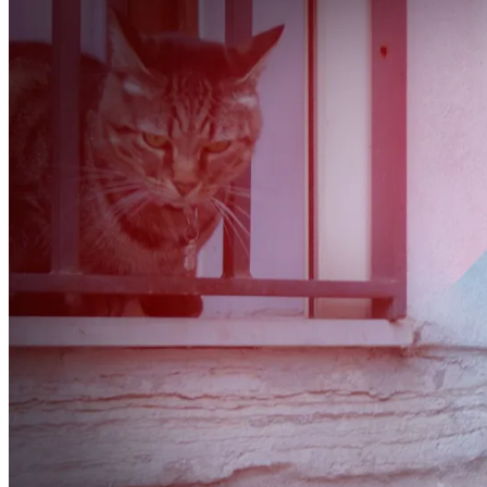
Einar (Iceland) that I met in Reykjavik 2015
Dinner at Norðurstjarnan Guest House in
Reykjavik
Jelena (RS), Rozka (EG), Tiphaine and Nicolas
(FR) that I all met in Venice, Italy