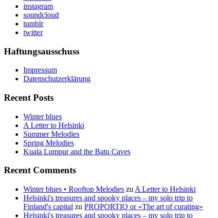
instagram
soundcloud
tumblr
twitter
Haftungsausschuss
Impressum
Datenschutzerklärung
Recent Posts
Winter blues
A Letter to Helsinki
Summer Melodies
Spring Melodies
Kuala Lumpur and the Batu Caves
Recent Comments
Winter blues • Rooftop Melodies
zu
A Letter to Helsinki
Helsinki's treasures and spooky places – my solo trip to
Finland's capital
zu
PROPORTIO or «The art of curating»
Helsinki's treasures and spooky places – my solo trip to