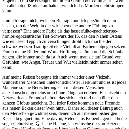
zugleich. Und sie erzeugen in mir ein Gefühl der Ohnmacht – weil
ich allein den IS nicht aufhalten, weil ich das Morden nicht stoppen
kann.
Und ich frage mich, welchen Beitrag kann ich persönlich denn
leisten, um der Welt, in der wir leben eine andere Färbung zu
verpassen? Eine andere Farbe als das hasserfüllte-machtgierige-
hirnlos-egozentrische Tief-Schwarz des IS, das den Nahen Ostens
wie ein Teer-Teppich zu verschlingen droht? Ich möchte der
schwarz-weißen Traurigkeit eine Vielfalt an Farben entgegen setzen.
Durch meine Bilder und Worte Hoffnung schüren und die Schönheit
zeigen, die immer noch da ist. Auch wenn man sie auf Grund von
Gefühlen, wie Angst, Trauer und Wut vielleicht nicht immer sehen
kann.
Auf meine Reisen begegne ich immer wieder einer Vielzahl
wunderbarer Menschen unterschiedlichster Herkunft und es ist jedes
Mal eine solche Bereicherung sich mit diesen Menschen
auszutauschen, gemeinsam schöne Dinge zu erleben. Es entsteht ein
Netzwerk aus Freundschaften, das sich nach und nach über den
ganzen Globus ausdehnt. Bei jeder Reise kommen neue Freunde
aus neuen Ecken dieser Welt hinzu. Daher soll dieser Beitrag auch
den Menschen gewidmet sein, denen ich auf meinen bisherigen
Reisen begegnet bin. Eine davon, Helene aus Kopenhagen hat heute
sogar Geburtstag! 🙂 Liebe Helene, ich wünsche dir von Herzen
alles Gute! Und auch Juan aus Lima hat heute Geburtstag – auch dir