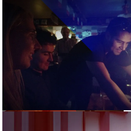
Johannes (DE), Helene (DK), Justyn (DK), Kheesuan (SG), me
and Alper (TR) who I also met in Copenhagen in 2013 (FLTR)
Couchsurfing Meet-up in a pub in Reykjavik